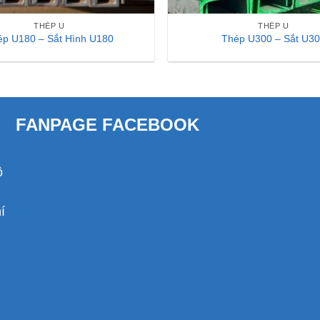
THÉP U
THÉP U
ép U180 – Sắt Hình U180
Thép U300 – Sắt U3
FANPAGE FACEBOOK
ồ
í