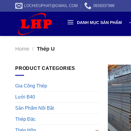
Skip
LOCHIEUPHAT@GMAIL.COM
0938337999
to
content
DANH MỤC SẢN PHẨM
Home
/
Thép U
PRODUCT CATEGORIES
Gia Công Thép
Lưới B40
Sản Phẩm Nổi Bật
Thép Đặc
Thép Hộp