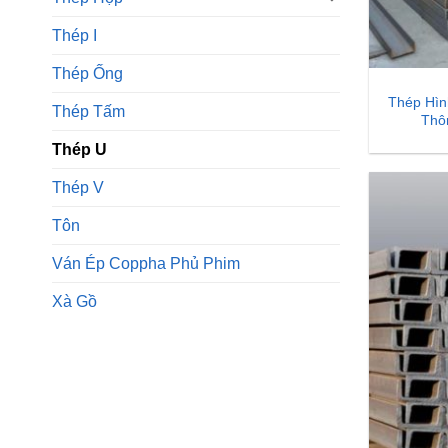
Thép I
Thép Ống
Thép Hìn
Thép Tấm
Thô
Thép U
Thép V
Tôn
Ván Ép Coppha Phủ Phim
Xà Gồ