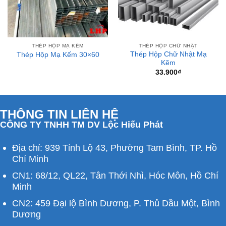
THÉP HỘP MẠ KẼM
THÉP HỘP CHỮ NHẬT
Thép Hộp Chữ Nhật Mạ
Thép Hộp Mạ Kếm 30×60
Kẽm
33.900
₫
THÔNG TIN LIÊN HỆ
CÔNG TY TNHH TM DV Lộc Hiếu Phát
Địa chỉ: 939 Tỉnh Lộ 43, Phường Tam Bình, TP. Hồ
Chí Minh
CN1: 68/12, QL22, Tân Thới Nhì, Hóc Môn, Hồ Chí
Minh
CN2: 459 Đại lộ Bình Dương, P. Thủ Dầu Một, Bình
Dương