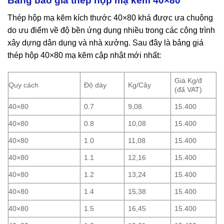
Bảng báo giá thép hộp mạ kẽm 40×80
Thép hộp mạ kẽm kích thước 40×80 khá được ưa chuộng
do ưu điểm về độ bền ứng dụng nhiều trong các công trình
xây dựng dân dụng và nhà xưởng. Sau đây là bảng giá
thép hộp 40×80 mạ kẽm cập nhật mới nhất:
Giá Kg/đ
Quy cách
Độ dày
Kg/Cây
(đã VAT)
40×80
0.7
9,08
15.400
40×80
0.8
10,08
15.400
40×80
1.0
11,08
15.400
40×80
1.1
12,16
15.400
40×80
1.2
13,24
15.400
40×80
1.4
15,38
15.400
40×80
1.5
16,45
15.400