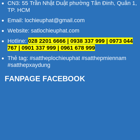
CN3: 55 Trần Nhật Duật phường Tân Đinh, Quân 1,
TP. HCM
Email: lochieuphat@gmail.com
Website: satlochieuphat.com
Hotline:
028 2201 6666 | 0938 337 999 | 0973 044
767 | 0901 337 999 | 0961 678 999
Thẻ tag: #sattheplochieuphat #satthepmiennam
#satthepxaydung
FANPAGE FACEBOOK