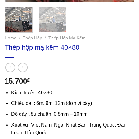
Home
/
Thép Hộp
/
Thép Hộp Mạ Kẽm
Thép hộp mạ kẽm 40×80
15.700
₫
Kích thước: 40×80
Chiều dài : 6m, 9m, 12m (đơn vị cây)
Độ dày tiêu chuẩn: 0.8mm – 10mm
Xuất xứ: Việt Nam, Nga, Nhật Bản, Trung Quốc, Đài
Loan, Hàn Quốc…