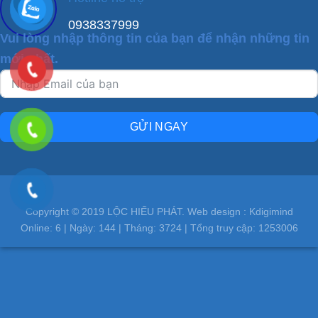
0938337999
Vui lòng nhập thông tin của bạn để nhận những tin
mới nhất.
GỬI NGAY
Copyright © 2019 LỘC HIẾU PHÁT. Web design : Kdigimind
Online:
6
| Ngày:
144
| Tháng:
3724
| Tổng truy cập:
1253006