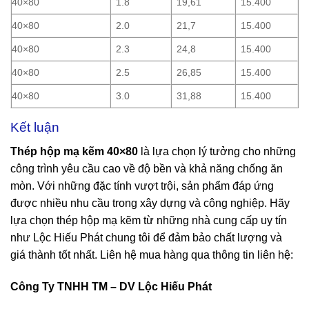
40×80
1.8
19,61
15.400
40×80
2.0
21,7
15.400
40×80
2.3
24,8
15.400
40×80
2.5
26,85
15.400
40×80
3.0
31,88
15.400
Kết luận
Thép hộp mạ kẽm 40×80
là lựa chọn lý tưởng cho những
công trình yêu cầu cao về độ bền và khả năng chống ăn
mòn. Với những đặc tính vượt trội, sản phẩm đáp ứng
được nhiều nhu cầu trong xây dựng và công nghiệp. Hãy
lựa chọn thép hộp mạ kẽm từ những nhà cung cấp uy tín
như Lộc Hiếu Phát chung tôi để đảm bảo chất lượng và
giá thành tốt nhất. Liên hệ mua hàng qua thông tin liên hệ:
Công Ty TNHH TM – DV Lộc Hiếu Phát