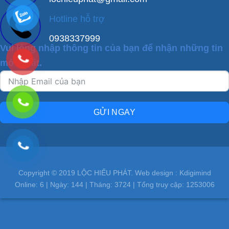
Hotline hỗ trợ
0938337999
Vui lòng nhập thông tin của bạn để nhận những tin
mới nhất.
GỬI NGAY
Copyright © 2019 LỘC HIẾU PHÁT. Web design : Kdigimind
Online:
6
| Ngày:
144
| Tháng:
3724
| Tổng truy cập:
1253006