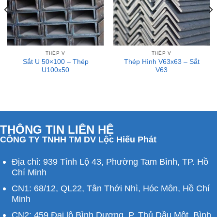
THÉP V
THÉP V
Sắt U 50×100 – Thép
Thép Hình V63x63 – Sắt
U100x50
V63
THÔNG TIN LIÊN HỆ
CÔNG TY TNHH TM DV Lộc Hiếu Phát
Địa chỉ: 939 Tỉnh Lộ 43, Phường Tam Bình, TP. Hồ
Chí Minh
CN1: 68/12, QL22, Tân Thới Nhì, Hóc Môn, Hồ Chí
Minh
CN2: 459 Đại lộ Bình Dương, P. Thủ Dầu Một, Bình