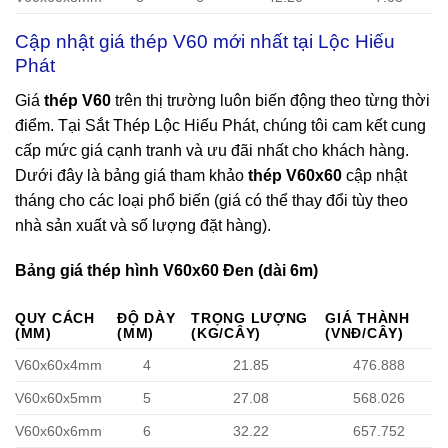
Cập nhật giá thép V60 mới nhất tại Lộc Hiếu
Phát
Giá
thép V60
trên thị trường luôn biến động theo từng thời
điểm. Tại Sắt Thép Lộc Hiếu Phát, chúng tôi cam kết cung
cấp mức giá cạnh tranh và ưu đãi nhất cho khách hàng.
Dưới đây là bảng giá tham khảo
thép V60x60
cập nhật
tháng cho các loại phổ biến (giá có thể thay đổi tùy theo
nhà sản xuất và số lượng đặt hàng).
Bảng giá thép hình V60x60 Đen (dài 6m)
QUY CÁCH
ĐỘ DÀY
TRỌNG LƯỢNG
GIÁ THÀNH
(MM)
(MM)
(KG/CÂY)
(VNĐ/CÂY)
V60x60x4mm
4
21.85
476.888
V60x60x5mm
5
27.08
568.026
V60x60x6mm
6
32.22
657.752