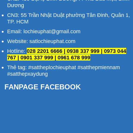
Dương
CN3: 55 Trần Nhật Duật phường Tân Đinh, Quân 1,
TP. HCM
Email: lochieuphat@gmail.com
Website: satlochieuphat.com
Hotline:
028 2201 6666 | 0938 337 999 | 0973 044
767 | 0901 337 999 | 0961 678 999
Thẻ tag: #sattheplochieuphat #satthepmiennam
#satthepxaydung
FANPAGE FACEBOOK