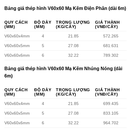
Bảng giá thép hình V60x60 Mạ Kẽm Điện Phân (dài 6m)
QUY CÁCH
ĐỘ DÀY
TRỌNG LƯỢNG
GIÁ THÀNH
(MM)
(MM)
(KG/CÂY)
(VNĐ/CÂY)
V60x60x4mm
4
21.85
572.265
V60x60x5mm
5
27.08
681.631
V60x60x6mm
6
32.22
789.302
Bảng giá thép hình V60x60 Mạ Kẽm Nhúng Nóng (dài
6m)
QUY CÁCH
ĐỘ DÀY
TRỌNG LƯỢNG
GIÁ THÀNH
(MM)
(MM)
(KG/CÂY)
(VNĐ/CÂY)
V60x60x4mm
4
21.85
699.435
V60x60x5mm
5
27.08
833.105
V60x60x6mm
6
32.22
964.702