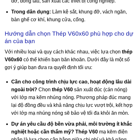
đỡ, đóng tàu, sản xuất các thiết bị công nghiệp.
Trong dân dụng:
Làm kệ sắt, khung đỡ, vách ngăn,
bàn ghế cơ khí, khung cửa, cổng.
Hướng dẫn chọn Thép V60x60 phù hợp cho dự
án của bạn
Với nhiều loại và quy cách khác nhau, việc lựa chọn
thép
V60x60
có thể khiến bạn băn khoăn. Dưới đây là một số
gợi ý giúp bạn đưa ra quyết định tối ưu:
Cần cho công trình chịu lực cao, hoạt động lâu dài
ngoài trời?
Chọn
thép V60
sản xuất đúc (cán nóng)
với lớp mạ kẽm nhúng nóng. Phương pháp đúc mang
lại độ đồng đều và khả năng chịu lực vượt trội, kết hợp
với lớp mạ nhúng nóng sẽ bảo vệ tối đa khỏi ăn mòn.
Dự án yêu cầu độ bền vừa phải, môi trường ít khắc
nghiệt hoặc cần thẩm mỹ?
Thép V60
mạ kẽm điện
phân là lựa chọn cân bằng giữa chi phí và khả năng