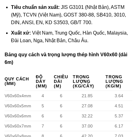
Tiêu chuẩn sản xuất:
JIS G3101 (Nhật Bản), ASTM
(Mỹ), TCVN (Việt Nam), GOST 380-88, SB410, 3010,
DIN, ANSI, EN, KD S3503, GB/T 700.
Xuất xứ:
Việt Nam, Trung Quốc, Hàn Quốc, Malaysia,
Đài Loan, Nga, Nhật Bản, Châu Âu.
Bảng quy cách và trọng lượng thép hình V60x60 (dài
6m)
ĐỘ
CHIỀU
TRỌNG
TRỌNG
QUY CÁCH
DÀY
DÀI
LƯỢNG
LƯỢNG
(MM)
(MM)
(M)
(KG/CÂY)
(KG/M)
V60x60x4mm
4
6
21.85
3.64
V60x60x5mm
5
6
27.08
4.51
V60x60x6mm
6
6
32.22
5.37
V60x60x7mm
7
6
37.00
6.17
V60x60x8mm
8
6
42.20
7.03