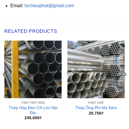
Email:
lochieuphat@gmail.com
RELATED PRODUCTS
THÉP HỘP ĐEN
THÉP HỘP
Thép Hộp Đen Cỡ Lớn Nội
Thép Ống Phi Mạ Kẽm
Địa
29.756
₫
245.000
₫