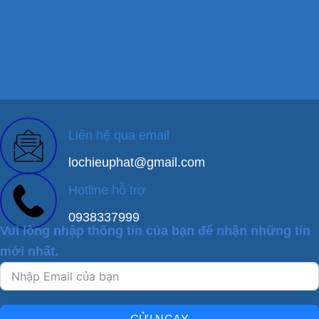
Liên hệ qua email
lochieuphat@gmail.com
Hotline hỗ trợ
0938337999
Vui lòng nhập thông tin của bạn để nhận những tin
mới nhất.