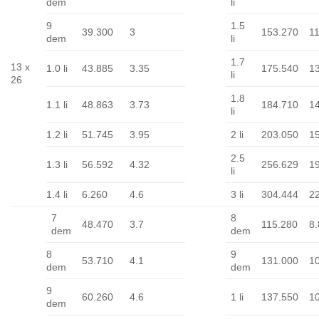
dem
li
9
1.5
39.300
3
153.270
1
dem
li
1.7
13 x
1.0 li
43.885
3.35
175.540
1
li
26
1.8
1.1 li
48.863
3.73
184.710
1
li
1.2 li
51.745
3.95
2 li
203.050
1
2.5
1.3 li
56.592
4.32
256.629
1
li
1.4 li
6.260
4.6
3 li
304.444
2
7
8
48.470
3.7
115.280
8.
dem
dem
8
9
53.710
4.1
131.000
1
dem
dem
9
60.260
4.6
1 li
137.550
1
dem