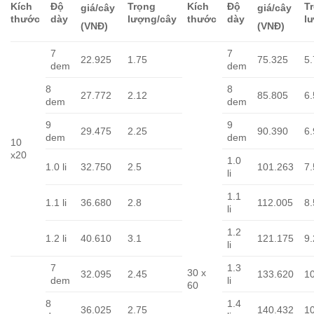
Kích
Độ
Trọng
Kích
Độ
T
giá/cây
giá/cây
thước
dày
lượng/cây
thước
dày
l
(VNĐ)
(VNĐ)
7
7
22.925
1.75
75.325
5
dem
dem
8
8
27.772
2.12
85.805
6.
dem
dem
9
9
29.475
2.25
90.390
6.
dem
dem
10
x20
1.0
1.0 li
32.750
2.5
101.263
7.
li
1.1
1.1 li
36.680
2.8
112.005
8
li
1.2
1.2 li
40.610
3.1
121.175
9
li
7
1.3
30 x
32.095
2.45
133.620
1
dem
li
60
8
1.4
36.025
2.75
140.432
1