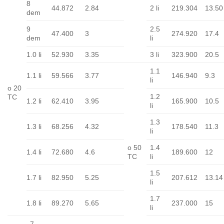
8
44.872
2.84
2 li
219.304
13.50
dem
9
2.5
47.400
3
274.920
17.4
dem
li
1.0 li
52.930
3.35
3 li
323.900
20.5
1.1
1.1 li
59.566
3.77
146.940
9.3
li
o 20
1.2
TC
1.2 li
62.410
3.95
165.900
10.5
li
1.3
1.3 li
68.256
4.32
178.540
11.3
li
o 50
1.4
1.4 li
72.680
4.6
189.600
12
TC
li
1.5
1.7 li
82.950
5.25
207.612
13.14
li
1.7
1.8 li
89.270
5.65
237.000
15
li