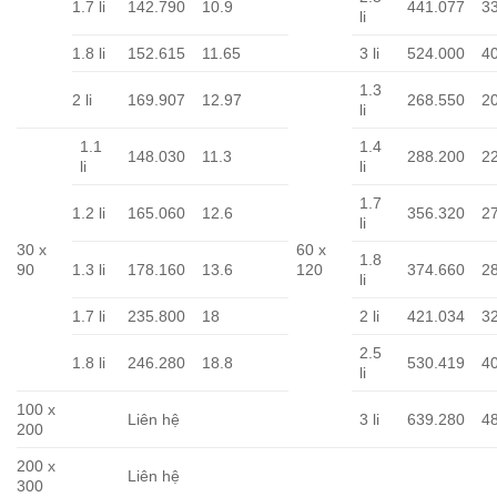
1.7 li
142.790
10.9
441.077
3
li
1.8 li
152.615
11.65
3 li
524.000
4
1.3
2 li
169.907
12.97
268.550
2
li
1.1
1.4
148.030
11.3
288.200
2
li
li
1.7
1.2 li
165.060
12.6
356.320
2
li
30 x
60 x
1.8
90
1.3 li
178.160
13.6
120
374.660
2
li
1.7 li
235.800
18
2 li
421.034
3
2.5
1.8 li
246.280
18.8
530.419
4
li
100 x
Liên hệ
3 li
639.280
4
200
200 x
Liên hệ
300