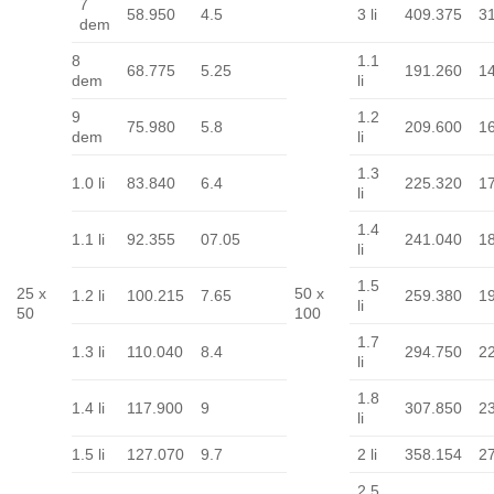
7
58.950
4.5
3 li
409.375
3
dem
8
1.1
68.775
5.25
191.260
1
dem
li
9
1.2
75.980
5.8
209.600
1
dem
li
1.3
1.0 li
83.840
6.4
225.320
1
li
1.4
1.1 li
92.355
07.05
241.040
1
li
1.5
25 x
50 x
1.2 li
100.215
7.65
259.380
1
li
50
100
1.7
1.3 li
110.040
8.4
294.750
2
li
1.8
1.4 li
117.900
9
307.850
2
li
1.5 li
127.070
9.7
2 li
358.154
2
2.5