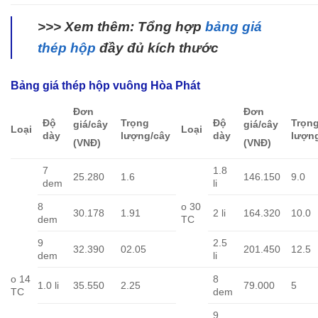
>>> Xem thêm: Tổng hợp
bảng giá
thép hộp
đầy đủ kích thước
Bảng giá thép hộp vuông Hòa Phát
Đơn
Đơn
Độ
Trọng
Độ
Trọn
giá/cây
giá/cây
Loại
Loại
dày
lượng/cây
dày
lượn
(VNĐ)
(VNĐ)
7
1.8
25.280
1.6
146.150
9.0
dem
li
8
o 30
30.178
1.91
2 li
164.320
10.0
dem
TC
9
2.5
32.390
02.05
201.450
12.5
dem
li
o 14
8
1.0 li
35.550
2.25
79.000
5
TC
dem
9