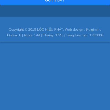
GỬI NGAY
Copyright © 2019 LỘC HIẾU PHÁT. Web design : Kdigimind
Online:
6
| Ngày:
144
| Tháng:
3724
| Tổng truy cập:
1253006