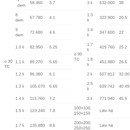
7
58.460
3.7
3 li
632.000
38
dem
8
1.3
67.780
4.1
323.900
20.5
dem
li
9
1.4
72.680
4.6
347.600
22
dem
li
1.7
1.0 li
82.950
5.25
429.760
25.2
li
o 90
TC
1.8
o 30
1.1 li
89.270
5.65
451.880
26.6
li
TC
1.2 li
96.380
6.1
2 li
507.812
32.00
2.5
1.3 li
105.070
6.65
639.742
40.49
li
1.4 li
113.760
7.2
3 li
771.040
45.5
100×100,
1.5 li
123.240
7.8
Liên hệ
150×150
200×200,
1.7 li
135.880
8.6
Liên hệ
250×250