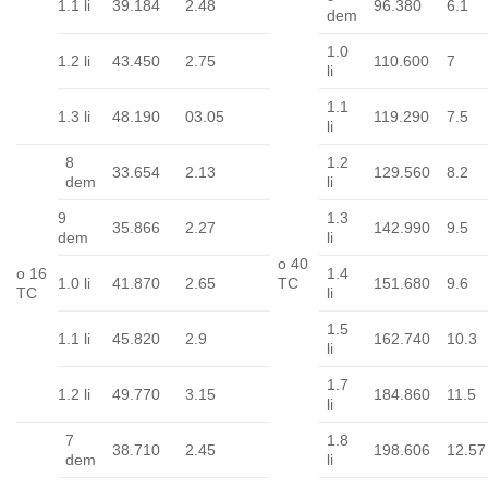
1.1 li
39.184
2.48
96.380
6.1
dem
1.0
1.2 li
43.450
2.75
110.600
7
li
1.1
1.3 li
48.190
03.05
119.290
7.5
li
8
1.2
33.654
2.13
129.560
8.2
dem
li
9
1.3
35.866
2.27
142.990
9.5
dem
li
o 40
o 16
1.4
1.0 li
41.870
2.65
TC
151.680
9.6
TC
li
1.5
1.1 li
45.820
2.9
162.740
10.3
li
1.7
1.2 li
49.770
3.15
184.860
11.5
li
7
1.8
38.710
2.45
198.606
12.57
dem
li