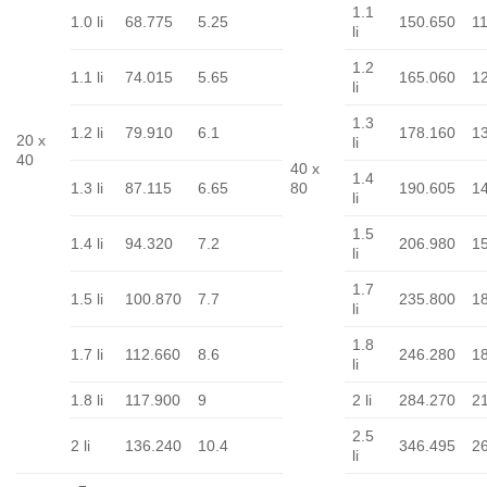
1.1
1.0 li
68.775
5.25
150.650
11
li
1.2
1.1 li
74.015
5.65
165.060
1
li
1.3
1.2 li
79.910
6.1
178.160
1
20 x
li
40
40 x
1.4
1.3 li
87.115
6.65
80
190.605
1
li
1.5
1.4 li
94.320
7.2
206.980
1
li
1.7
1.5 li
100.870
7.7
235.800
1
li
1.8
1.7 li
112.660
8.6
246.280
1
li
1.8 li
117.900
9
2 li
284.270
2
2.5
2 li
136.240
10.4
346.495
2
li