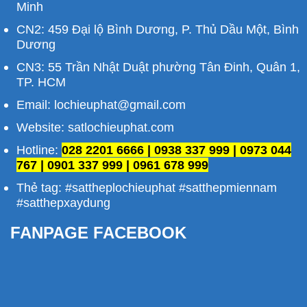
Minh
CN2: 459 Đại lộ Bình Dương, P. Thủ Dầu Một, Bình
Dương
CN3: 55 Trần Nhật Duật phường Tân Đinh, Quân 1,
TP. HCM
Email: lochieuphat@gmail.com
Website: satlochieuphat.com
Hotline:
028 2201 6666 | 0938 337 999 | 0973 044
767 | 0901 337 999 | 0961 678 999
Thẻ tag: #sattheplochieuphat #satthepmiennam
#satthepxaydung
FANPAGE FACEBOOK