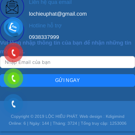
Liên hệ qua email
lochieuphat@gmail.com
Hotline hỗ trợ
0938337999
Vui lòng nhập thông tin của bạn để nhận những tin
mới nhất.
GỬI NGAY
Copyright © 2019 LỘC HIẾU PHÁT. Web design : Kdigimind
Online:
6
| Ngày:
144
| Tháng:
3724
| Tổng truy cập:
1253006