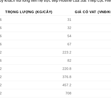
ý khách vui lòng liên hệ trực tiếp Hotline của Sắt Thép Lộc Hi
TRỌNG LƯỢNG (KG/CÂY)
GIÁ CÓ VAT (VNĐ/K
6
31
6
32
6
54
6
67
2
223.2
6
82
2
220.8
2
376.8
2
457.2
2
708