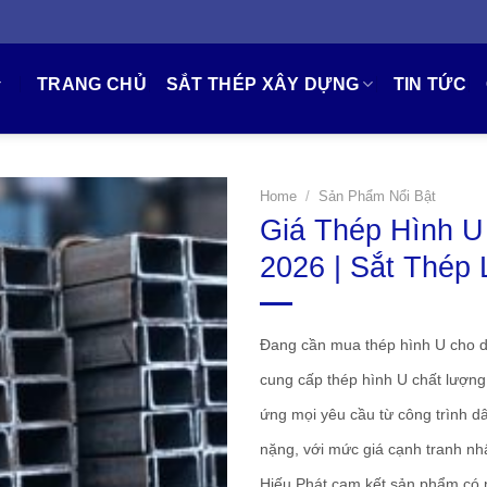
TRANG CHỦ
SẮT THÉP XÂY DỰNG
TIN TỨC
Home
/
Sản Phẩm Nổi Bật
Giá Thép Hình U
Thêm
2026 | Sắt Thép 
vào
yêu
thích
Đang cần mua thép hình U cho d
cung cấp thép hình U chất lượng
ứng mọi yêu cầu từ công trình 
nặng, với mức giá cạnh tranh nhấ
Hiếu Phát cam kết sản phẩm có 