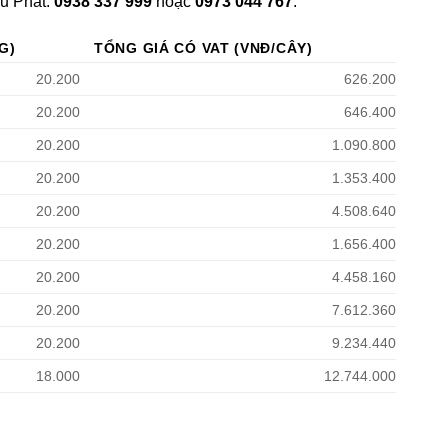
ếu Phát:
0938 337 999
hoặc
0973 044 767
.
G)
TỔNG GIÁ CÓ VAT (VNĐ/CÂY)
20.200
626.200
20.200
646.400
20.200
1.090.800
20.200
1.353.400
20.200
4.508.640
20.200
1.656.400
20.200
4.458.160
20.200
7.612.360
20.200
9.234.440
18.000
12.744.000