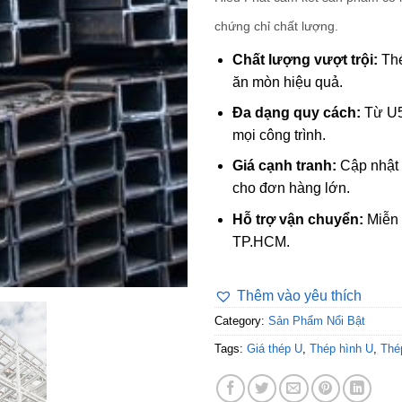
chứng chỉ chất lượng.
Chất lượng vượt trội:
Thé
ăn mòn hiệu quả.
Đa dạng quy cách:
Từ U5
mọi công trình.
Giá cạnh tranh:
Cập nhật l
cho đơn hàng lớn.
Hỗ trợ vận chuyển:
Miễn 
TP.HCM.
Thêm vào yêu thích
Category:
Sản Phẩm Nổi Bật
Tags:
Giá thép U
,
Thép hình U
,
Thé