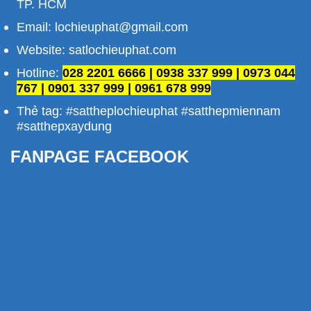
TP. HCM
Email: lochieuphat@gmail.com
Website: satlochieuphat.com
Hotline:
028 2201 6666 | 0938 337 999 | 0973 044
767 | 0901 337 999 | 0961 678 999
Thẻ tag: #sattheplochieuphat #satthepmiennam
#satthepxaydung
FANPAGE FACEBOOK