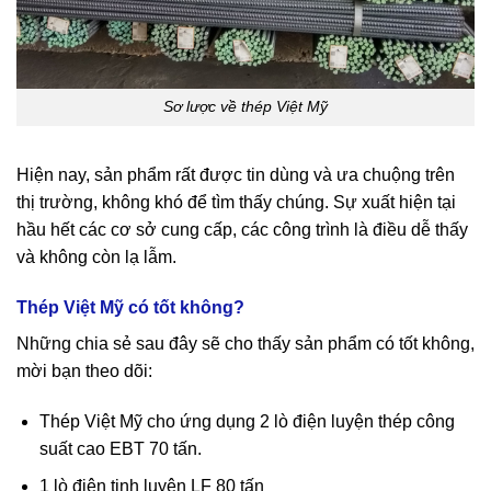
Sơ lược về thép Việt Mỹ
Hiện nay, sản phẩm rất được tin dùng và ưa chuộng trên
thị trường, không khó để tìm thấy
chú
ng. Sự xuất hiện tại
hầu hết các cơ sở cung cấp, các
cô
ng trình là điều dễ thấy
và không còn lạ lẫm.
Thép Việt
Mỹ
có tốt không?
Những chia sẻ sau đây sẽ cho thấy sản phẩm có tốt không,
mời bạn theo dõi:
Thép Việt
Mỹ
cho ứng dụng 2 lò điện luyện thép
cô
ng
suất cao EBT 70 tấn.
1 lò điện tinh luyện LF 80 tấn