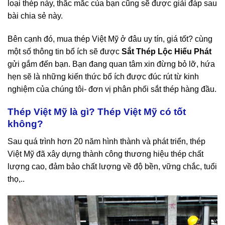
loại thép này, thắc mắc của bạn cũng sẽ được giải đáp
sau
bài chia sẻ này.
Bên cạnh đó, mua thép Việt
Mỹ
ở đâu uy tín, giá tốt? cùng
một số thông tin bổ ích sẽ được
Sắt Thép Lộc Hiếu Phát
gửi gắm đến bạn. Bạn đang quan tâm xin đừng bỏ lỡ, hứa
hẹn sẽ là những kiến thức bổ ích được đúc rút từ kinh
nghiệm của
chú
ng tôi- đơn vị phân phối sắt thép hàng đầu.
Thép Việt
Mỹ
là gì? Thép Việt
Mỹ
có tốt
không?
Sau
quá trình hơn 20 năm hình thành và phát triển, thép
Việt
Mỹ
đã xây dựng thành
cô
ng thương hiệu thép chất
lượng cao,
đảm bảo
chất lượng về độ bền, vững chắc, tuổi
thọ,..