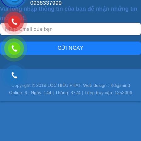
0938337999
Vui lòng nhập thông tin của bạn để nhận những tin
mới nhất.
GỬI NGAY
Copyright © 2019 LỘC HIẾU PHÁT. Web design : Kdigimind
Online:
6
| Ngày:
144
| Tháng:
3724
| Tổng truy cập:
1253006