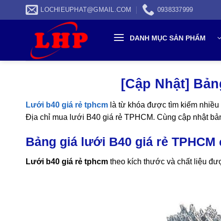
Skip
LOCHIEUPHAT@GMAIL.COM
0938337999
to
content
DANH MỤC SẢN PHẨM
[Cập Nhật] Bản
Lưới b40 giá rẻ tphcm
là từ khóa được tìm kiếm nhiều
Địa chỉ mua lưới B40 giá rẻ TPHCM. Cùng cập nhật bả
Bảng giá lưới B40 giá rẻ TPHCM 
Lưới b40 giá rẻ tphcm
theo kích thước và chất liệu đư