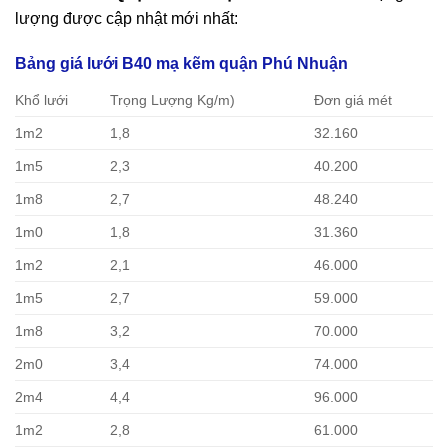
lượng được cập nhật mới nhất:
Bảng giá lưới B40 mạ kẽm quận Phú Nhuận
Khổ lưới
Trọng Lượng Kg/m)
Đơn giá mét
1m2
1,8
32.160
1m5
2,3
40.200
1m8
2,7
48.240
1m0
1,8
31.360
1m2
2,1
46.000
1m5
2,7
59.000
1m8
3,2
70.000
2m0
3,4
74.000
2m4
4,4
96.000
1m2
2,8
61.000