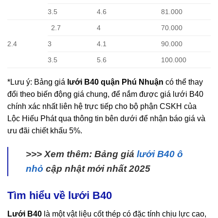
3.5
4.6
81.000
2.7
4
70.000
2.4
3
4.1
90.000
3.5
5.6
100.000
*Lưu ý: Bảng giá
lưới B40 quận Phú Nhuận
có thể thay
đổi theo biến động giá chung, để nắm được giá lưới B40
chính xác nhất liên hệ trực tiếp cho bộ phận CSKH của
Lộc Hiếu Phát qua thông tin bên dưới để nhận báo giá và
ưu đãi chiết khấu 5%.
>>> Xem thêm: Bảng giá
lưới B40 ô
nhỏ
cập nhật mới nhất 2025
Tìm hiểu về lưới B40
Lưới B40
là một vật liệu cốt thép có đặc tính chịu lực cao,