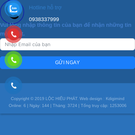
Hotline hỗ trợ
0938337999
Vui lòng nhập thông tin của bạn để nhận những tin
mới nhất.
GỬI NGAY
Copyright © 2019 LỘC HIẾU PHÁT. Web design : Kdigimind
Online:
6
| Ngày:
144
| Tháng:
3724
| Tổng truy cập:
1253006