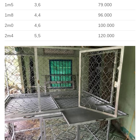
1m5
3,6
79.000
1m8
4,4
96.000
2m0
4,6
100.000
2m4
5,5
120.000