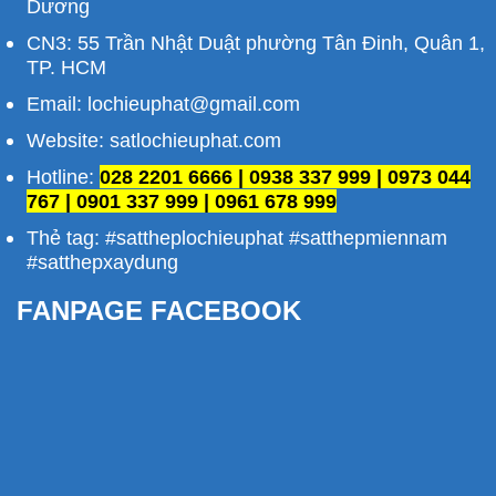
Dương
CN3: 55 Trần Nhật Duật phường Tân Đinh, Quân 1,
TP. HCM
Email: lochieuphat@gmail.com
Website: satlochieuphat.com
Hotline:
028 2201 6666 | 0938 337 999 | 0973 044
767 | 0901 337 999 | 0961 678 999
Thẻ tag: #sattheplochieuphat #satthepmiennam
#satthepxaydung
FANPAGE FACEBOOK