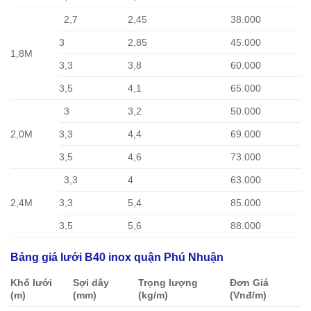
2,7
2,45
38.000
3
2,85
45.000
1,8M
3,3
3,8
60.000
3,5
4,1
65.000
3
3,2
50.000
2,0M
3,3
4,4
69.000
3,5
4,6
73.000
3,3
4
63.000
2,4M
3,3
5,4
85.000
3,5
5,6
88.000
Bảng giá lưới B40 inox quận Phú Nhuận
Khổ lưới
Sợi dây
Trọng lượng
Đơn Giá
(m)
(mm)
(kg/m)
(Vnđ/m)