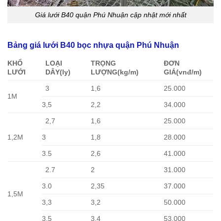
Giá lưới B40 quận Phú Nhuận cập nhật mới nhất
Bảng giá lưới B40 bọc nhựa quận Phú Nhuận
KHỔ
LOẠI
TRỌNG
ĐƠN
LƯỚI
DÂY
(ly)
LƯỢNG
(kg/m)
GIÁ
(vnđ/m)
3
1,6
25.000
1M
3,5
2,2
34.000
2,7
1,6
25.000
1,2M
3
1,8
28.000
3.5
2,6
41.000
2.7
2
31.000
3.0
2,35
37.000
1,5M
3,3
3,2
50.000
3,5
3,4
53.000