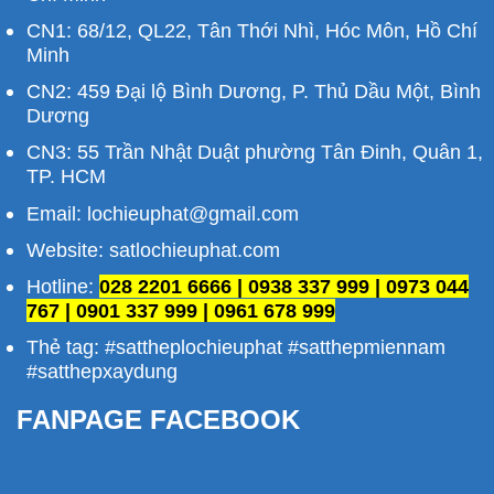
CN1: 68/12, QL22, Tân Thới Nhì, Hóc Môn, Hồ Chí
Minh
CN2: 459 Đại lộ Bình Dương, P. Thủ Dầu Một, Bình
Dương
CN3: 55 Trần Nhật Duật phường Tân Đinh, Quân 1,
TP. HCM
Email: lochieuphat@gmail.com
Website: satlochieuphat.com
Hotline:
028 2201 6666 | 0938 337 999 | 0973 044
767 | 0901 337 999 | 0961 678 999
Thẻ tag: #sattheplochieuphat #satthepmiennam
#satthepxaydung
FANPAGE FACEBOOK