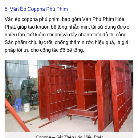
5. Ván Ép Coppha Phủ Phim
Ván ép coppha phủ phim, bao gồm Ván Phủ Phim Hòa
Phát, giúp tạo khuôn bê tông nhẵn mịn, tái sử dụng được
nhiều lần, tiết kiệm chi phí và đẩy nhanh tiến độ thi công.
Sản phẩm chịu lực tốt, chống thấm nước hiệu quả, là giải
pháp tối ưu cho công tác đổ bê tông.
Coppha – Sắt Thép Lộc Hiếu Phát