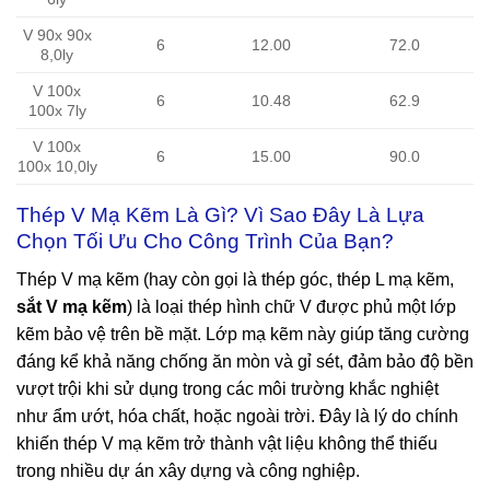
V 90x 90x
6
12.00
72.0
8,0ly
V 100x
6
10.48
62.9
100x 7ly
V 100x
6
15.00
90.0
100x 10,0ly
Thép V Mạ Kẽm Là Gì? Vì Sao Đây Là Lựa
Chọn Tối Ưu Cho Công Trình Của Bạn?
Thép V mạ kẽm (hay còn gọi là thép góc, thép L mạ kẽm,
sắt V mạ kẽm
) là loại thép hình chữ V được phủ một lớp
kẽm bảo vệ trên bề mặt. Lớp mạ kẽm này giúp tăng cường
đáng kể khả năng chống ăn mòn và gỉ sét, đảm bảo độ bền
vượt trội khi sử dụng trong các môi trường khắc nghiệt
như ẩm ướt, hóa chất, hoặc ngoài trời. Đây là lý do chính
khiến thép V mạ kẽm trở thành vật liệu không thể thiếu
trong nhiều dự án xây dựng và công nghiệp.