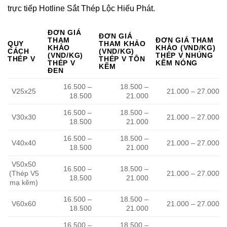
trực tiếp Hotline Sắt Thép Lộc Hiếu Phát.
ĐƠN GIÁ
ĐƠN GIÁ
THAM
ĐƠN GIÁ THAM
QUY
THAM KHẢO
KHẢO
KHẢO (VND/KG)
CÁCH
(VND/KG)
(VND/KG)
THÉP V NHÚNG
THÉP V
THÉP V TÔN
THÉP V
KẼM NÓNG
KẼM
ĐEN
16.500 –
18.500 –
V25x25
21.000 – 27.000
18.500
21.000
16.500 –
18.500 –
V30x30
21.000 – 27.000
18.500
21.000
16.500 –
18.500 –
V40x40
21.000 – 27.000
18.500
21.000
V50x50
16.500 –
18.500 –
(Thép V5
21.000 – 27.000
18.500
21.000
mạ kẽm)
16.500 –
18.500 –
V60x60
21.000 – 27.000
18.500
21.000
16.500 –
18.500 –