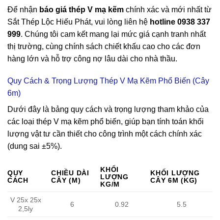
Để nhận
báo giá thép V mạ kẽm
chính xác và mới nhất từ
Sắt Thép Lộc Hiếu Phát, vui lòng liên hệ
hotline 0938 337
999
. Chúng tôi cam kết mang lại mức giá cạnh tranh nhất
thị trường, cùng chính sách chiết khấu cao cho các đơn
hàng lớn và hỗ trợ công nợ lâu dài cho nhà thầu.
Quy Cách & Trọng Lượng Thép V Mạ Kẽm Phổ Biến (Cây
6m)
Dưới đây là bảng quy cách và trọng lượng tham khảo của
các loại thép V mạ kẽm phổ biến, giúp bạn tính toán khối
lượng vật tư cần thiết cho công trình một cách chính xác
(dung sai ±5%).
KHỐI
QUY
CHIỀU DÀI
KHỐI LƯỢNG
LƯỢNG
CÁCH
CÂY (M)
CÂY 6M (KG)
KG/M
V 25x 25x
6
0.92
5.5
2,5ly