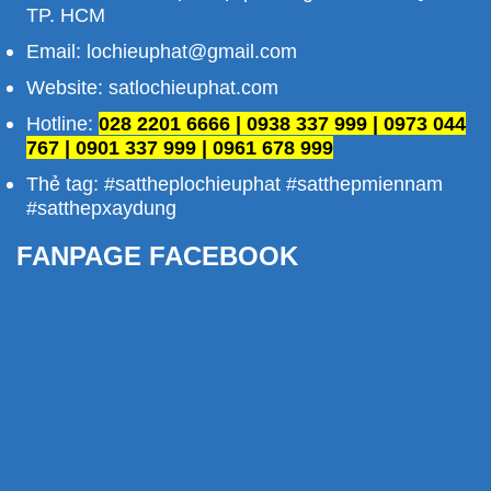
TP. HCM
Email: lochieuphat@gmail.com
Website: satlochieuphat.com
Hotline:
028 2201 6666 | 0938 337 999 | 0973 044
767 | 0901 337 999 | 0961 678 999
Thẻ tag: #sattheplochieuphat #satthepmiennam
#satthepxaydung
FANPAGE FACEBOOK