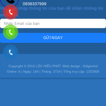
0938337999
Vui lòng nhập thông tin của bạn để nhận những tin
mới nhất.
GỬI NGAY
Copyright © 2019 LỘC HIẾU PHÁT. Web design : Kdigimind
Online:
6
| Ngày:
144
| Tháng:
3724
| Tổng truy cập:
1253006