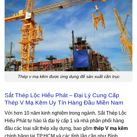
Thép v mạ kẽm được ứng dụng để sản xuất cần trục
Sắt Thép Lộc Hiếu Phát – Đại Lý Cung Cấp
Thép V Mạ Kẽm Uy Tín Hàng Đầu Miền Nam
Với hơn 10 năm kinh nghiệm trong ngành, Sắt Thép Lộc
Hiếu Phát tự hào là đại lý cấp 1 và nhà phân phối hàng
đầu các loại sắt thép xây dựng, bao gồm
thép V mạ kẽm
chính hãng tại TP.HCM và các tỉnh lân cận như Bình