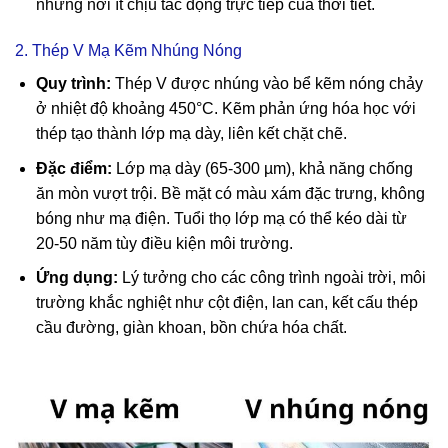
những nơi ít chịu tác động trực tiếp của thời tiết.
2. Thép V Mạ Kẽm Nhúng Nóng
Quy trình:
Thép V được nhúng vào bể kẽm nóng chảy
ở nhiệt độ khoảng 450°C. Kẽm phản ứng hóa học với
thép tạo thành lớp mạ dày, liên kết chặt chẽ.
Đặc điểm:
Lớp mạ dày (65-300 µm), khả năng chống
ăn mòn vượt trội. Bề mặt có màu xám đặc trưng, không
bóng như mạ điện. Tuổi thọ lớp mạ có thể kéo dài từ
20-50 năm tùy điều kiện môi trường.
Ứng dụng:
Lý tưởng cho các công trình ngoài trời, môi
trường khắc nghiệt như cột điện, lan can, kết cấu thép
cầu đường, giàn khoan, bồn chứa hóa chất.