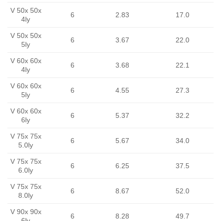
V 50x 50x
6
2.83
17.0
4ly
V 50x 50x
6
3.67
22.0
5ly
V 60x 60x
6
3.68
22.1
4ly
V 60x 60x
6
4.55
27.3
5ly
V 60x 60x
6
5.37
32.2
6ly
V 75x 75x
6
5.67
34.0
5.0ly
V 75x 75x
6
6.25
37.5
6.0ly
V 75x 75x
6
8.67
52.0
8.0ly
V 90x 90x
6
8.28
49.7
6ly