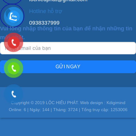
Hotline hỗ trợ
0938337999
Vui lòng nhập thông tin của bạn để nhận những tin
mới nhất.
GỬI NGAY
Copyright © 2019 LỘC HIẾU PHÁT. Web design : Kdigimind
Online:
6
| Ngày:
144
| Tháng:
3724
| Tổng truy cập:
1253006