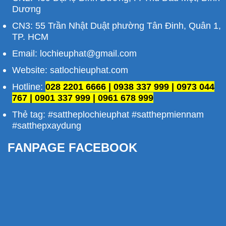
Dương
CN3: 55 Trần Nhật Duật phường Tân Đinh, Quân 1,
TP. HCM
Email: lochieuphat@gmail.com
Website: satlochieuphat.com
Hotline:
028 2201 6666 | 0938 337 999 | 0973 044
767 | 0901 337 999 | 0961 678 999
Thẻ tag: #sattheplochieuphat #satthepmiennam
#satthepxaydung
FANPAGE FACEBOOK