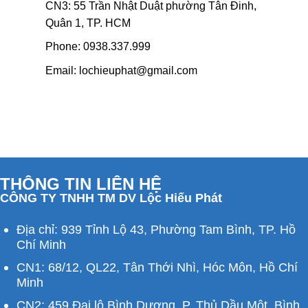
CN3: 55 Trần Nhật Duật phường Tân Đinh,
Quân 1, TP. HCM
Phone:
0938.337.999
Email:
lochieuphat@gmail.com
THÔNG TIN LIÊN HỆ
CÔNG TY TNHH TM DV Lộc Hiếu Phát
Địa chỉ: 939 Tỉnh Lộ 43, Phường Tam Bình, TP. Hồ
Chí Minh
CN1: 68/12, QL22, Tân Thới Nhì, Hóc Môn, Hồ Chí
Minh
CN2: 459 Đại lộ Bình Dương, P. Thủ Dầu Một, Bình