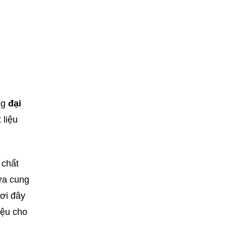
ng
đại
 liệu
 chất
ừa cung
ơi đây
iệu cho