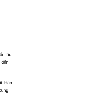
iển lâu
t đến
ôi. Hân
 cung