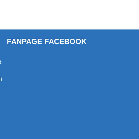
FANPAGE FACEBOOK
ồ
í