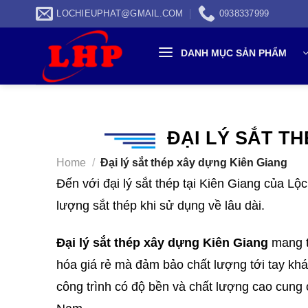
Skip
LOCHIEUPHAT@GMAIL.COM
0938337999
to
content
DANH MỤC SẢN PHẨM
ĐẠI LÝ SẮT T
Home
/
Đại lý sắt thép xây dựng Kiên Giang
Đến với đại lý sắt thép tại Kiên Giang của Lộ
lượng sắt thép khi sử dụng về lâu dài.
Đại lý sắt thép xây dựng Kiên Giang
mang t
hóa giá rẻ mà đảm bảo chất lượng tới tay k
công trình có độ bền và chất lượng cao cung 