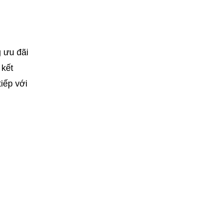
g ưu đãi
 kết
iếp với