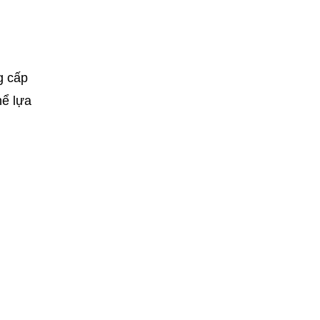
g cấp
hể lựa