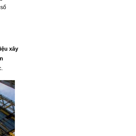
 số
iệu xây
n
c.