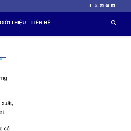
GIỚI THIỆU
LIÊN HỆ
ững
 xuất,
ại.
g có