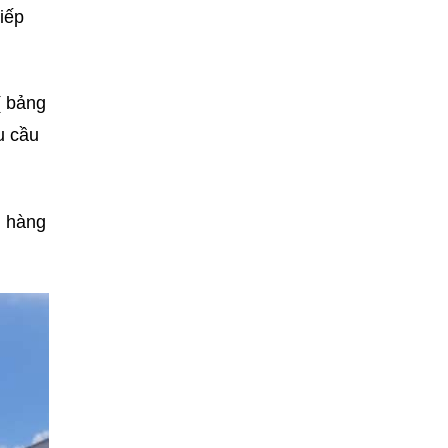
iếp
( bảng
u cầu
h hàng