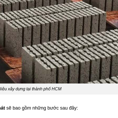
 liệu xây dựng tại thành phố HCM
hát
sẽ bao gồm những bước sau đây: