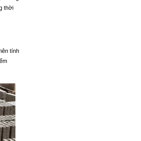
g thời
nên tính
iểm